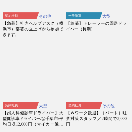
契約社員
一般派遣
その他
大型
【急募】社内ヘルプデスク（横
【急募】トレーラーの回送ドラ
浜市）部署の立上げから参加で
イバー（長期）
きます。
契約社員
契約社員
大型
その他
【婦人科健診車ドライバー】大
【Ｗワーク歓迎】［パート］駐
型健診車ドライバー/@千葉市/平
禁対策スタッフ／2時間で3,000
均日収12,000円（マイカー通勤
円
ＯＫ）