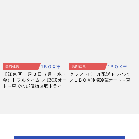
契約社員
契約社員
1ＢＯＸ車
1ＢＯＸ車
【江東区 週３日（月・水・
クラフトビール配送ドライバー
金）】フルタイム ／1BOXオー
／１ＢＯＸ冷凍冷蔵オートマ車
トマ車での郵便物回収ドライバ
ー(未経験歓迎)